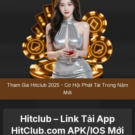
Tham Gia Hitclub 2025 - Cơ Hội Phát Tài Trong Năm
Mới
Hitclub – Link Tải App
HitClub.com APK/IOS Mới