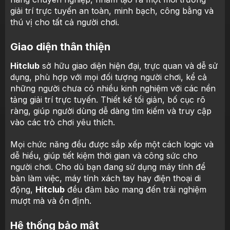
giải trí trực tuyến an toàn, minh bạch, công bằng và
thú vị cho tất cả người chơi.
Giao diện thân thiện
Hitclub
sở hữu giao diện hiện đại, trực quan và dễ sử
dụng, phù hợp với mọi đối tượng người chơi, kể cả
những người chưa có nhiều kinh nghiệm với các nền
tảng giải trí trực tuyến. Thiết kế tối giản, bố cục rõ
ràng, giúp người dùng dễ dàng tìm kiếm và truy cập
vào các trò chơi yêu thích.
Mọi chức năng đều được sắp xếp một cách logic và
dễ hiểu, giúp tiết kiệm thời gian và công sức cho
người chơi. Cho dù bạn đang sử dụng máy tính để
bàn làm việc, máy tính xách tay hay điện thoại di
động,
Hitclub
đều đảm bảo mang đến trải nghiệm
mượt mà và ổn định.
Hệ thống bảo mật