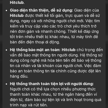
Hitclub
.
Giao diện thân thiện, dễ sử dụng:
Giao diện của
Hitclub
được thiết kế tối giản, trực quan và dễ sử
dụng, ngay cả với những người chơi mới. Việc tìm
kiếm và truy cập vào các trò chơi yêu thích trở
nên đơn giản và nhanh chóng. Thiết kế đáp ứng
tốt trên nhiều thiết bị khác nhau, từ máy tính để
bàn đến điện thoại di động.
Hệ thống bảo mật an toàn:
Hitclub
chú trọng đến
vấn đề bảo mật thông tin người dùng. Hệ thống sử
dụng công nghệ mã hóa tiên tiến để bảo vệ thông
tin cá nhân và tài khoản của người chơi. Việc đảm
bảo an toàn thông tin tài chính cũng được đặt lên
hàng đầu.
Hệ thống thanh toán tiện lợi với người dùng:
Người chơi có thể lựa chọn nhiều phương thức
thanh toán khác nhau, từ thẻ ngân hàng đến ví
điện tử, đảm bảo sự tiện lợi và linh hoạt trong quá
trình nạp và rút tiền.