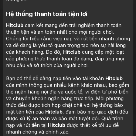
Hệ thống thanh toán tiện lợi
Hitclub
cam kết mang đến trải nghiệm thanh toán
thuận tiện và an toàn nhất cho mọi người chơi.
Chúng tôi hiểu rằng việc nạp và rút tiền nhanh chóng
và dễ dàng là yếu tố quan trọng tạo nên sự hài lòng
của khách hàng. Do đó,
Hitclub
cung cấp một loạt
các phương thức thanh toán đa dạng, đáp ứng mọi
nhu cầu và sở thích của người chơi.
Bạn có thể dễ dàng nạp tiền vào tài khoản
Hitclub
của mình thông qua nhiều kênh khác nhau, bao gồm
thẻ ngân hàng nội địa và quốc tế, ví điện tử phổ biến,
và chuyển khoản ngân hàng trực tiếp. Mỗi phương
thức đều được tích hợp chặt chẽ với hệ thống bảo
mật tiên tiến của
Hitclub
, đảm bảo mọi giao dịch đều
được xử lý an toàn và bảo mật tuyệt đối.
Quá trình
nạp và rút tiền tại
Hitclub
được thiết kế tối ưu để
nhanh chóng và chính xác.