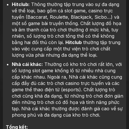
Hitclub:
Thông thường tập trung vào sự đa dạng
về thể loại, bao gồm cả slot game, casino trực
tuyến (Baccarat, Roulette, Blackjack, Sicbo…) và
một số game bài truyền thống. Chất lượng đồ họa
và âm thanh của trò chơi thường ở mức khá, tuy
nhiên, số lượng trò chơi tổng thể có thể không
bằng hai đối thủ còn lại.
Hitclub
thường tập trung
vào việc cung cấp một thư viện trò chơi chất
lượng vừa phải nhưng đa dạng thể loại.
Nhà cái khác:
Thường có kho trò chơi rất lớn, với
số lượng slot game khổng lồ từ nhiều nhà cung
cấp khác nhau. Ngoài ra, Nhà cái khác cũng cung
cấp đầy đủ các trò chơi casino trực tuyến và các
game thể thao điện tử (esports). Chất lượng trò
chơi cũng khá đa dạng, từ những trò chơi đơn giản
đến những trò chơi có đồ họa và tính năng phức
tạp. Nhà cái khác thường được đánh giá cao về sự
phong phú và đa dạng của kho trò chơi.
Tổng kết: