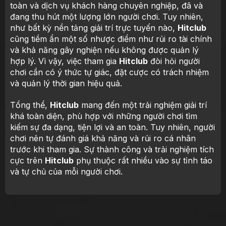
toàn và dịch vụ khách hàng chuyên nghiệp, đã và
đang thu hút một lượng lớn người chơi.
Tuy nhiên,
như bất kỳ nền tảng giải trí trực tuyến nào,
Hitclub
cũng tiềm ẩn một số nhược điểm như rủi ro tài chính
và khả năng gây nghiện nếu không được quản lý
hợp lý.
Vì vậy, việc tham gia
Hitclub
đòi hỏi người
chơi cần có ý thức tự giác, đặt cược có trách nhiệm
và quản lý thời gian hiệu quả.
Tổng thể,
Hitclub
mang đến một trải nghiệm giải trí
khá toàn diện, phù hợp với những người chơi tìm
kiếm sự đa dạng, tiện lợi và an toàn. Tuy nhiên, người
chơi nên tự đánh giá khả năng và rủi ro cá nhân
trước khi tham gia. Sự thành công và trải nghiệm tích
cực trên
Hitclub
phụ thuộc rất nhiều vào sự tỉnh táo
và tự chủ của mỗi người chơi.