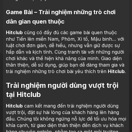
Game Bài – Trải nghiệm những trò chơi
dân gian quen thuộc
Hitclub
cũng có đầy đủ các game bài quen thuộc
như Tiến lên miền Nam, Phỏm, Xì tố, Mậu binh… với
luật chơi đơn giản, dễ hiểu, nhưng vẫn giữ được sự
hấp dẫn và kịch tính. Cùng tranh tài với những người
chơi khác và thể hiện khả năng của mình. Giao diện
thân thiện, dễ sử dụng, giúp bạn dễ dàng tham gia và
trải nghiệm những trò chơi bài yêu thích trên
Hitclub
.
Trải nghiệm người dùng vượt trội
tại Hitclub
Hitclub
cam kết mang đến trải nghiệm người dùng
vượt trội, đặt sự hài lòng của khách hàng lên hàng
đầu. Chúng tôi không ngừng nỗ lực để tối ưu hóa mọi
khía cạnh, từ giao diện thân thiện đến dịch vụ khách
hàng chuyên nghiệp, nhằm tạo ra một môi trường