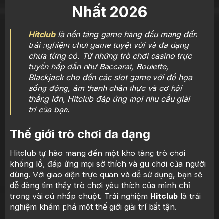
Nhất 2026
Hitclub
là
nền tảng game hàng đầu mang đến
trải nghiệm chơi game tuyệt vời và đa dạng
chưa từng có. Từ những trò chơi casino trực
tuyến hấp dẫn như Baccarat, Roulette,
Blackjack cho đến các slot game với đồ họa
sống động, âm thanh chân thực và cơ hội
thắng lớn, Hitclub đáp ứng mọi nhu cầu giải
trí của bạn.
Thế giới trò chơi đa dạng
Hitclub tự hào mang đến một kho tàng trò chơi
khổng lồ, đáp ứng mọi sở thích và gu chơi của người
dùng. Với giao diện trực quan và dễ sử dụng, bạn sẽ
dễ dàng tìm thấy trò chơi yêu thích của mình chỉ
trong vài cú nhấp chuột. Trải nghiệm
Hitclub
là trải
nghiệm khám phá một thế giới giải trí bất tận.