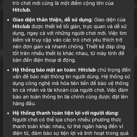
trò chơi mới cũng là một điểm cộng lớn của
Hitclub
.
Giao diện thân thiện, dễ sử dụng:
Giao diện của
Hitclub
được thiết kế tối giản, trực quan và dễ sử
dụng, ngay cả với những người chơi mới. Việc tìm
kiếm và truy cập vào các trò chơi yêu thích trở
nên đơn giản và nhanh chóng. Thiết kế đáp ứng
tốt trên nhiều thiết bị khác nhau, từ máy tính để
bàn đến điện thoại di động.
Hệ thống bảo mật an toàn:
Hitclub
chú trọng đến
vấn đề bảo mật thông tin người dùng. Hệ thống sử
dụng công nghệ mã hóa tiên tiến để bảo vệ thông
tin cá nhân và tài khoản của người chơi. Việc đảm
bảo an toàn thông tin tài chính cũng được đặt lên
hàng đầu.
Hệ thống thanh toán tiện lợi với người dùng:
Người chơi có thể lựa chọn nhiều phương thức
thanh toán khác nhau, từ thẻ ngân hàng đến ví
điện tử, đảm bảo sự tiện lợi và linh hoạt trong quá