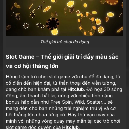
Thế giới trò chơi đa dạng
Slot Game – Thế giới giải trí đầy màu sắc
và cơ hội thắng lớn
Hàng trăm trò chơi slot game với chủ đề đa dạng, từ
cổ điển đến hiện đại, từ thần thoại đến viễn tưởng,
đang chờ bạn khám phá tại
Hitclub
. Đồ họa 3D sống
động, âm thanh bắt tai, cùng với nhiều tính năng
bonus hấp dẫn như Free Spin, Wild, Scatter… sẽ
mang đến cho bạn những trải nghiệm thú vị và cơ
hội thắng lớn chưa từng có. Hãy thử vận may của
mình với những vòng quay may mắn tại các trò chơi
slot game độc quyền của
Hitclub
.