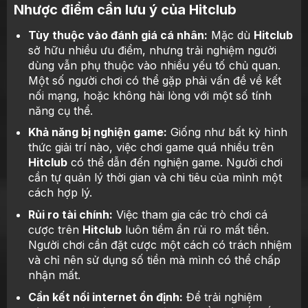
Nhược điểm cần lưu ý của Hitclub
Tùy thuộc vào đánh giá cá nhân:
Mặc dù
Hitclub
sở hữu nhiều ưu điểm, nhưng trải nghiệm người
dùng vẫn phụ thuộc vào nhiều yếu tố chủ quan.
Một số người chơi có thể gặp phải vấn đề về kết
nối mạng, hoặc không hài lòng với một số tính
năng cụ thể.
Khả năng bị nghiện game:
Giống như bất kỳ hình
thức giải trí nào, việc chơi game quá nhiều trên
Hitclub
có thể dẫn đến nghiện game. Người chơi
cần tự quản lý thời gian và chi tiêu của mình một
cách hợp lý.
Rủi ro tài chính:
Việc tham gia các trò chơi cá
cược trên
Hitclub
luôn tiềm ẩn rủi ro mất tiền.
Người chơi cần đặt cược một cách có trách nhiệm
và chỉ nên sử dụng số tiền mà mình có thể chấp
nhận mất.
Cần kết nối internet ổn định:
Để trải nghiệm