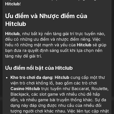
Hitclub
!
Ưu điểm và Nhược điểm của
Hitclub
Hitclub
, như bất kỳ nền tảng giải trí trực tuyến nào,
đều có những ưu điểm và nhược điểm riêng. Việc
hiểu rõ những mặt mạnh và yếu của
Hitclub
sẽ giúp
bạn đưa ra quyết định sáng suốt khi lựa chọn nền
tảng này để giải trí.
Ưu điểm nổi bật của Hitclub
Kho trò chơi đa dạng:
Hitclub
cung cấp một thư
viện trò chơi khổng lồ, bao gồm các trò chơi
Casino Hitclub
trực tuyến như Baccarat, Roulette,
Blackjack, các slot game với nhiều chủ đề hấp
dẫn, và nhiều game bài truyền thống khác. Sự đa
dạng này đáp ứng được nhu cầu của nhiều đối
tượng người chơi khác nhau. Việc liên tục cập nhật