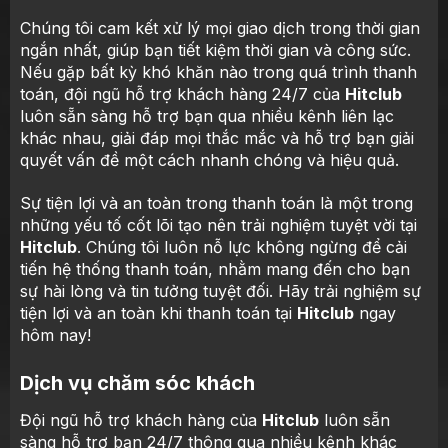
Chúng tôi cam kết xử lý mọi giao dịch trong thời gian
ngắn nhất, giúp bạn tiết kiệm thời gian và công sức.
Nếu gặp bất kỳ khó khăn nào trong quá trình thanh
toán, đội ngũ hỗ trợ khách hàng 24/7 của
Hitclub
luôn sẵn sàng hỗ trợ bạn qua nhiều kênh liên lạc
khác nhau, giải đáp mọi thắc mắc và hỗ trợ bạn giải
quyết vấn đề một cách nhanh chóng và hiệu quả.
Sự tiện lợi và an toàn trong thanh toán là một trong
những yếu tố cốt lõi tạo nên trải nghiệm tuyệt vời tại
Hitclub
. Chúng tôi luôn nỗ lực không ngừng để cải
tiến hệ thống thanh toán, nhằm mang đến cho bạn
sự hài lòng và tin tưởng tuyệt đối. Hãy trải nghiệm sự
tiện lợi và an toàn khi thanh toán tại
Hitclub
ngay
hôm nay!
Dịch vụ chăm sóc khách
Đội ngũ hỗ trợ khách hàng của
Hitclub
luôn sẵn
sàng hỗ trợ bạn 24/7 thông qua nhiều kênh khác