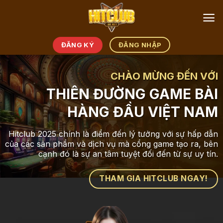
Chuyển
đến
nội
dung
ĐĂNG KÝ
ĐĂNG NHẬP
CHÀO MỪNG ĐẾN VỚI
THIÊN ĐƯỜNG GAME BÀI
HÀNG ĐẦU VIỆT NAM
Hitclub 2025 chính là điểm đến lý tưởng với sự hấp dẫn
của các sản phẩm và dịch vụ mà cổng game tạo ra, bên
cạnh đó là sự an tâm tuyệt đối đến từ sự uy tín.
THAM GIA HITCLUB NGAY!