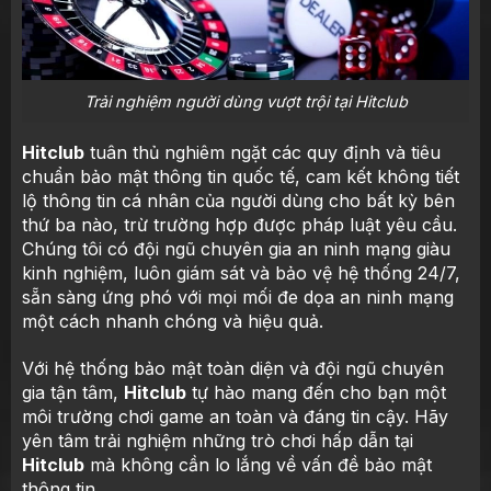
Trải nghiệm người dùng vượt trội tại Hitclub
Hitclub
tuân thủ nghiêm ngặt các quy định và tiêu
chuẩn bảo mật thông tin quốc tế, cam kết không tiết
lộ thông tin cá nhân của người dùng cho bất kỳ bên
thứ ba nào, trừ trường hợp được pháp luật yêu cầu.
Chúng tôi có đội ngũ chuyên gia an ninh mạng giàu
kinh nghiệm, luôn giám sát và bảo vệ hệ thống 24/7,
sẵn sàng ứng phó với mọi mối đe dọa an ninh mạng
một cách nhanh chóng và hiệu quả.
Với hệ thống bảo mật toàn diện và đội ngũ chuyên
gia tận tâm,
Hitclub
tự hào mang đến cho bạn một
môi trường chơi game an toàn và đáng tin cậy. Hãy
yên tâm trải nghiệm những trò chơi hấp dẫn tại
Hitclub
mà không cần lo lắng về vấn đề bảo mật
thông tin.