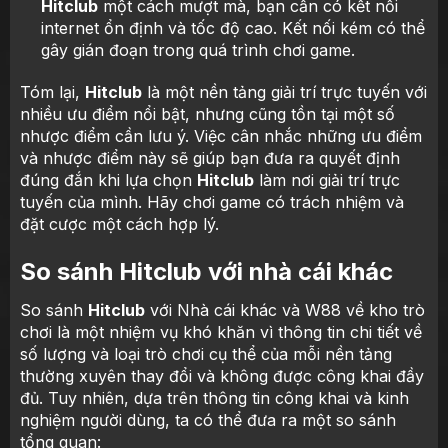
Hitclub
một cách mượt mà, bạn cần có kết nối
internet ổn định và tốc độ cao. Kết nối kém có thể
gây gián đoạn trong quá trình chơi game.
Tóm lại,
Hitclub
là một nền tảng giải trí trực tuyến với
nhiều ưu điểm nổi bật, nhưng cũng tồn tại một số
nhược điểm cần lưu ý. Việc cân nhắc những ưu điểm
và nhược điểm này sẽ giúp bạn đưa ra quyết định
đúng đắn khi lựa chọn
Hitclub
làm nơi giải trí trực
tuyến của mình. Hãy chơi game có trách nhiệm và
đặt cược một cách hợp lý.
So sánh Hitclub với nhà cái khác
So sánh
Hitclub
với Nhà cái khác và W88 về kho trò
chơi là một nhiệm vụ khó khăn vì thông tin chi tiết về
số lượng và loại trò chơi cụ thể của mỗi nền tảng
thường xuyên thay đổi và không được công khai đầy
đủ. Tuy nhiên, dựa trên thông tin công khai và kinh
nghiệm người dùng, ta có thể đưa ra một so sánh
tổng quan: