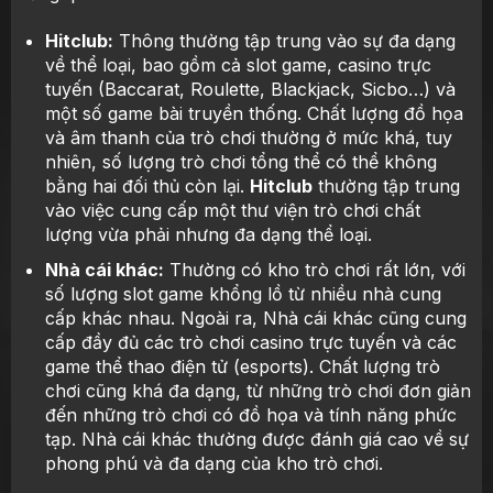
Hitclub:
Thông thường tập trung vào sự đa dạng
về thể loại, bao gồm cả slot game, casino trực
tuyến (Baccarat, Roulette, Blackjack, Sicbo…) và
một số game bài truyền thống. Chất lượng đồ họa
và âm thanh của trò chơi thường ở mức khá, tuy
nhiên, số lượng trò chơi tổng thể có thể không
bằng hai đối thủ còn lại.
Hitclub
thường tập trung
vào việc cung cấp một thư viện trò chơi chất
lượng vừa phải nhưng đa dạng thể loại.
Nhà cái khác:
Thường có kho trò chơi rất lớn, với
số lượng slot game khổng lồ từ nhiều nhà cung
cấp khác nhau. Ngoài ra, Nhà cái khác cũng cung
cấp đầy đủ các trò chơi casino trực tuyến và các
game thể thao điện tử (esports). Chất lượng trò
chơi cũng khá đa dạng, từ những trò chơi đơn giản
đến những trò chơi có đồ họa và tính năng phức
tạp. Nhà cái khác thường được đánh giá cao về sự
phong phú và đa dạng của kho trò chơi.