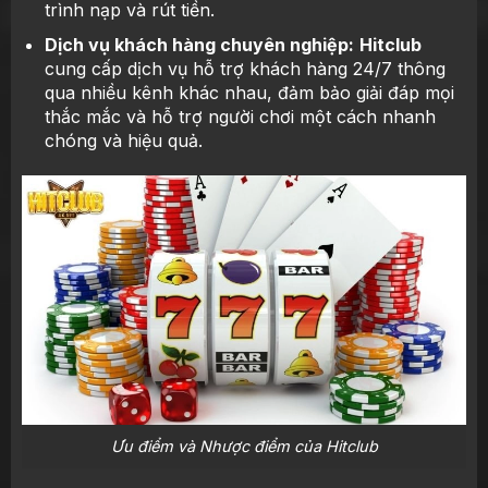
trình nạp và rút tiền.
Dịch vụ khách hàng chuyên nghiệp:
Hitclub
cung cấp dịch vụ hỗ trợ khách hàng 24/7 thông
qua nhiều kênh khác nhau, đảm bảo giải đáp mọi
thắc mắc và hỗ trợ người chơi một cách nhanh
chóng và hiệu quả.
Ưu điểm và Nhược điểm của Hitclub