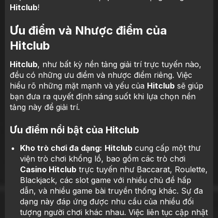
Hitclub
!
Ưu điểm và Nhược điểm của
Hitclub
Hitclub
, như bất kỳ nền tảng giải trí trực tuyến nào,
đều có những ưu điểm và nhược điểm riêng. Việc
hiểu rõ những mặt mạnh và yếu của
Hitclub
sẽ giúp
bạn đưa ra quyết định sáng suốt khi lựa chọn nền
tảng này để giải trí.
Ưu điểm nổi bật của Hitclub
Kho trò chơi đa dạng:
Hitclub
cung cấp một thư
viện trò chơi khổng lồ, bao gồm các trò chơi
Casino Hitclub
trực tuyến như Baccarat, Roulette,
Blackjack, các slot game với nhiều chủ đề hấp
dẫn, và nhiều game bài truyền thống khác. Sự đa
dạng này đáp ứng được nhu cầu của nhiều đối
tượng người chơi khác nhau. Việc liên tục cập nhật