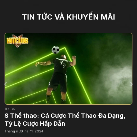
TIN TỨC VÀ KHUYẾN MÃI
TIN TỨC
S Thể thao: Cá Cược Thể Thao Đa Dạng,
Tỷ Lệ Cược Hấp Dẫn
Tháng mười hai 11, 2024