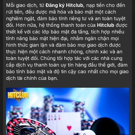
Mỗi giao dịch, từ
Đăng ký Hitclub
, nạp tiền cho đến
rút tiền, đều được mã hóa và bảo mật một cách
nghiêm ngặt, đảm bảo tính riêng tư và an toàn tuyệt
đối.
Hơn nữa, hệ thống thanh toán của
Hitclub
được
thiết kế với các lớp bảo mật đa tầng, tích hợp nhiều
tính năng bảo mật hiện đại, nhằm ngăn chặn mọi
hình thức gian lận và đảm bảo mọi giao dịch được
thực hiện một cách nhanh chóng, chính xác và an
toàn tuyệt đối. Chúng tôi hợp tác với các nhà cung
cấp dịch vụ thanh toán uy tín hàng đầu thế giới, đảm
bảo tính bảo mật và độ tin cậy cao nhất cho mọi giao
dịch tài chính của bạn.