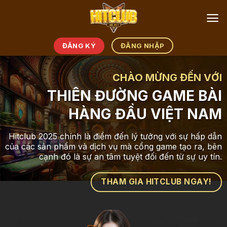
Chuyển
đến
nội
dung
ĐĂNG KÝ
ĐĂNG NHẬP
CHÀO MỪNG ĐẾN VỚI
THIÊN ĐƯỜNG GAME BÀI
HÀNG ĐẦU VIỆT NAM
Hitclub 2025 chính là điểm đến lý tưởng với sự hấp dẫn
của các sản phẩm và dịch vụ mà cổng game tạo ra, bên
cạnh đó là sự an tâm tuyệt đối đến từ sự uy tín.
THAM GIA HITCLUB NGAY!