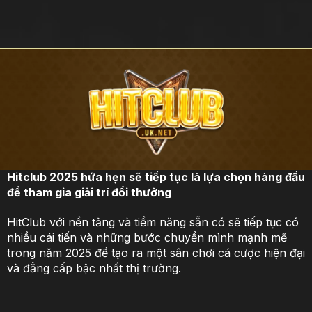
Hitclub 2025 hứa hẹn sẽ tiếp tục là lựa chọn hàng đầu
để tham gia giải trí đổi thưởng
HitClub với nền tảng và tiềm năng sẵn có sẽ tiếp tục có
nhiều cái tiến và những bước chuyển mình mạnh mẽ
trong năm 2025 để tạo ra một sân chơi cá cược hiện đại
và đẳng cấp bậc nhất thị trường.