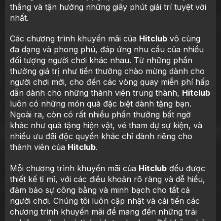
thắng và tận hưởng những giây phút giải trí tuyệt vời
nhất.
Các chương trình khuyến mãi của
Hitclub
vô cùng
đa dạng và phong phú, đáp ứng nhu cầu của nhiều
đối tượng người chơi khác nhau. Từ những phần
thưởng giá trị như tiền thưởng chào mừng dành cho
người chơi mới, cho đến các vòng quay miễn phí hấp
dẫn dành cho những thành viên trung thành,
Hitclub
luôn có những món quà đặc biệt dành tặng bạn.
Ngoài ra, còn có rất nhiều phần thưởng bất ngờ
khác như quà tặng hiện vật, vé tham dự sự kiện, và
nhiều ưu đãi độc quyền khác chỉ dành riêng cho
thành viên của
Hitclub
.
Mỗi chương trình khuyến mãi của
Hitclub
đều được
thiết kế tỉ mỉ, với các điều khoản rõ ràng và dễ hiểu,
đảm bảo sự công bằng và minh bạch cho tất cả
người chơi. Chúng tôi luôn cập nhật và cải tiến các
chương trình khuyến mãi để mang đến những trải