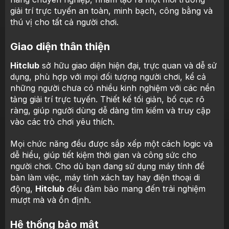
giải trí trực tuyến an toàn, minh bạch, công bằng và
thú vị cho tất cả người chơi.
Giao diện thân thiện
Hitclub
sở hữu giao diện hiện đại, trực quan và dễ sử
dụng, phù hợp với mọi đối tượng người chơi, kể cả
những người chưa có nhiều kinh nghiệm với các nền
tảng giải trí trực tuyến. Thiết kế tối giản, bố cục rõ
ràng, giúp người dùng dễ dàng tìm kiếm và truy cập
vào các trò chơi yêu thích.
Mọi chức năng đều được sắp xếp một cách logic và
dễ hiểu, giúp tiết kiệm thời gian và công sức cho
người chơi. Cho dù bạn đang sử dụng máy tính để
bàn làm việc, máy tính xách tay hay điện thoại di
động,
Hitclub
đều đảm bảo mang đến trải nghiệm
mượt mà và ổn định.
Hệ thống bảo mật