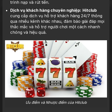
trình nạp và rút tiền.
Dịch vụ khách hàng chuyên nghiệp:
Hitclub
cung cấp dịch vụ hỗ trợ khách hàng 24/7 thông
qua nhiều kênh khác nhau, đảm bảo giải đáp mọi
thắc mắc và hỗ trợ người chơi một cách nhanh
chóng và hiệu quả.
Ưu điểm và Nhược điểm của Hitclub