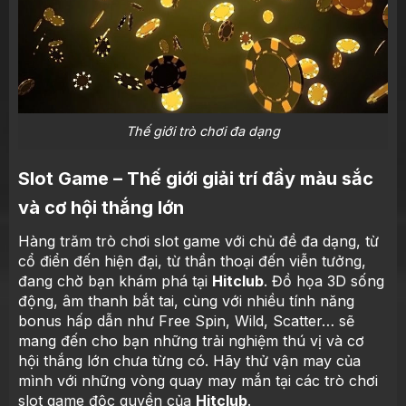
Thế giới trò chơi đa dạng
Slot Game – Thế giới giải trí đầy màu sắc
và cơ hội thắng lớn
Hàng trăm trò chơi slot game với chủ đề đa dạng, từ
cổ điển đến hiện đại, từ thần thoại đến viễn tưởng,
đang chờ bạn khám phá tại
Hitclub
. Đồ họa 3D sống
động, âm thanh bắt tai, cùng với nhiều tính năng
bonus hấp dẫn như Free Spin, Wild, Scatter… sẽ
mang đến cho bạn những trải nghiệm thú vị và cơ
hội thắng lớn chưa từng có. Hãy thử vận may của
mình với những vòng quay may mắn tại các trò chơi
slot game độc quyền của
Hitclub
.